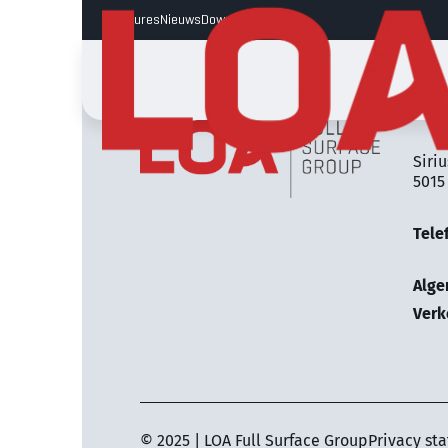
Vacatures
Nieuws
Downloads
LOA 
Siriu
5015
Tele
Alg
Verk
© 2025 | LOA Full Surface Group
Privacy st