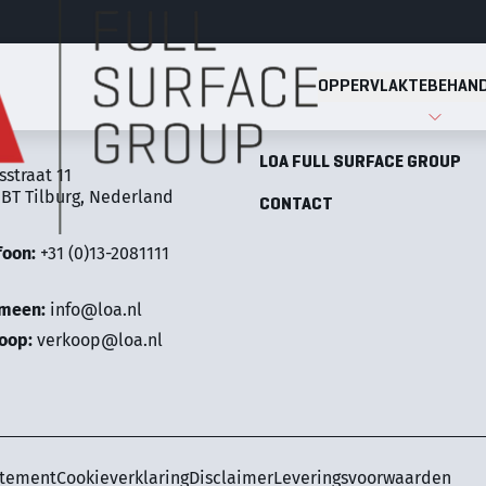
OPPERVLAKTEBEHAND
Full Surface Group
OPPERVLAKTEBEHANDELINGE
LOA FULL SURFACE GROUP
sstraat 11
 BT Tilburg, Nederland
CONTACT
foon:
+31 (0)13-2081111
emeen:
info@loa.nl
oop:
verkoop@loa.nl
atement
Cookieverklaring
Disclaimer
Leveringsvoorwaarden