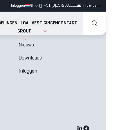
NL
Inloggen
+31 (0)13-2081111
info@loa.nl
ELINGEN
LOA
VESTIGINGEN
CONTACT
GROUP
Vacatures
N
Nieuws
Downloads
Inloggen