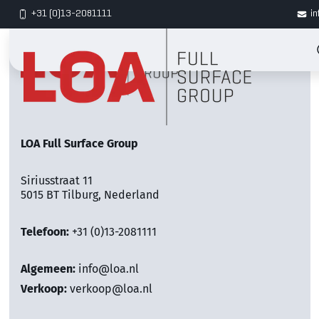
+31 (0)13-2081111
in
LOA Full Surface Group
Siriusstraat 11
5015 BT Tilburg, Nederland
Telefoon:
+31 (0)13-2081111
Algemeen:
info@loa.nl
Verkoop:
verkoop@loa.nl