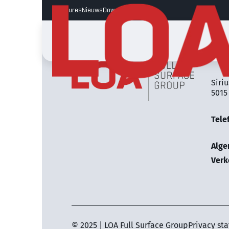
Vacatures
Nieuws
Downloads
LOA 
Siriu
5015
Tele
Alg
Verk
© 2025 | LOA Full Surface Group
Privacy st