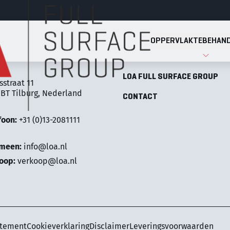
OPPERVLAKTEBEHAND
Full Surface Group
OPPERVLAKTEBEHANDELINGE
LOA FULL SURFACE GROUP
sstraat 11
 BT Tilburg, Nederland
CONTACT
foon:
+31 (0)13-2081111
emeen:
info@loa.nl
oop:
verkoop@loa.nl
atement
Cookieverklaring
Disclaimer
Leveringsvoorwaarden