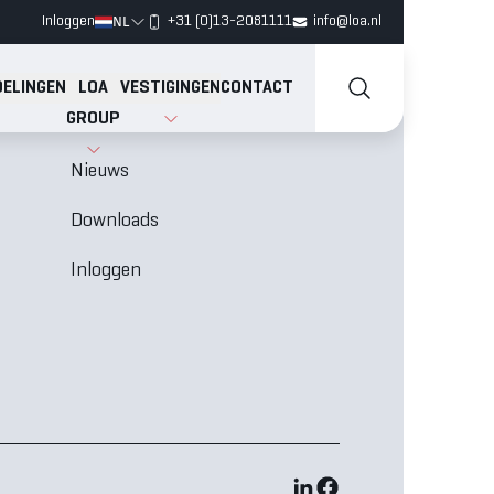
NL
Inloggen
+31 (0)13-2081111
info@loa.nl
ELINGEN
LOA
VESTIGINGEN
CONTACT
GROUP
Vacatures
N
Nieuws
Downloads
Inloggen