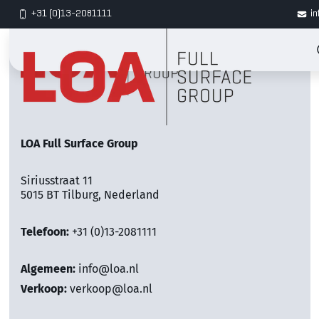
+31 (0)13-2081111
in
LOA Full Surface Group
Siriusstraat 11
5015 BT Tilburg, Nederland
Telefoon:
+31 (0)13-2081111
Algemeen:
info@loa.nl
Verkoop:
verkoop@loa.nl