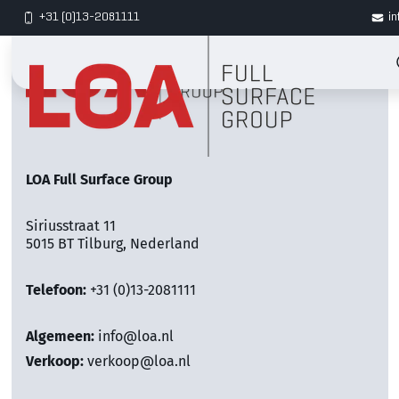
+31 (0)13-2081111
in
LOA Full Surface Group
Siriusstraat 11
5015 BT Tilburg, Nederland
Telefoon:
+31 (0)13-2081111
Algemeen:
info@loa.nl
Verkoop:
verkoop@loa.nl