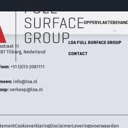
OPPERVLAKTEBEHAND
Full Surface Group
OPPERVLAKTEBEHANDELINGE
LOA FULL SURFACE GROUP
sstraat 11
 BT Tilburg, Nederland
CONTACT
foon:
+31 (0)13-2081111
emeen:
info@loa.nl
oop:
verkoop@loa.nl
atement
Cookieverklaring
Disclaimer
Leveringsvoorwaarden