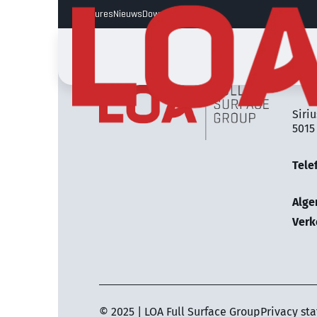
Vacatures
Nieuws
Downloads
LOA 
Siriu
5015
Tele
Alg
Verk
© 2025 | LOA Full Surface Group
Privacy st