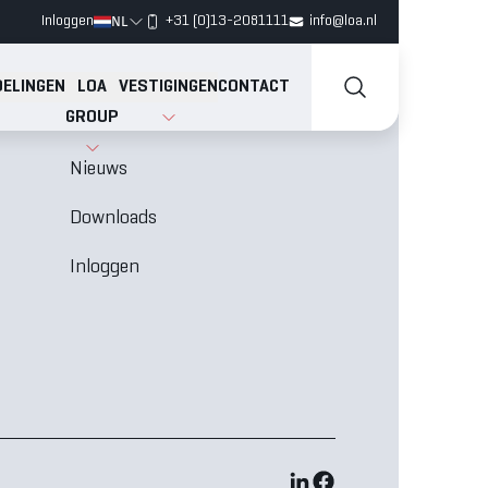
NL
Inloggen
+31 (0)13-2081111
info@loa.nl
ELINGEN
LOA
VESTIGINGEN
CONTACT
GROUP
Vacatures
N
Nieuws
Downloads
Inloggen