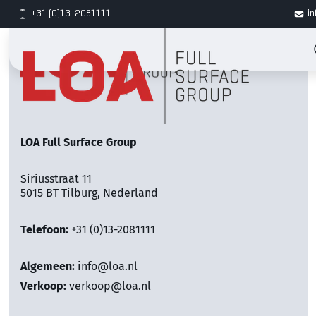
+31 (0)13-2081111
in
LOA Full Surface Group
Siriusstraat 11
5015 BT Tilburg, Nederland
Telefoon:
+31 (0)13-2081111
Algemeen:
info@loa.nl
Verkoop:
verkoop@loa.nl