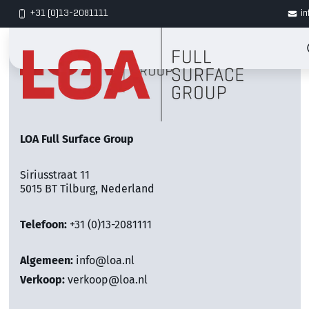
+31 (0)13-2081111
in
LOA Full Surface Group
Siriusstraat 11
5015 BT Tilburg, Nederland
Telefoon:
+31 (0)13-2081111
Algemeen:
info@loa.nl
Verkoop:
verkoop@loa.nl