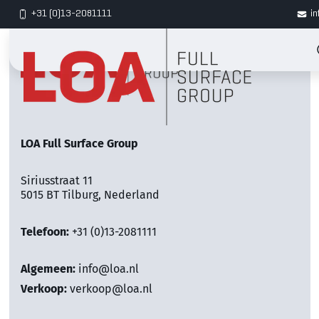
+31 (0)13-2081111
in
LOA Full Surface Group
Siriusstraat 11
5015 BT Tilburg, Nederland
Telefoon:
+31 (0)13-2081111
Algemeen:
info@loa.nl
Verkoop:
verkoop@loa.nl