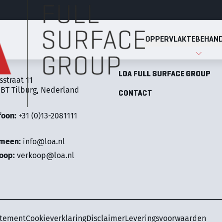
OPPERVLAKTEBEHAND
Full Surface Group
OPPERVLAKTEBEHANDELINGE
LOA FULL SURFACE GROUP
sstraat 11
 BT Tilburg, Nederland
CONTACT
foon:
+31 (0)13-2081111
emeen:
info@loa.nl
oop:
verkoop@loa.nl
atement
Cookieverklaring
Disclaimer
Leveringsvoorwaarden