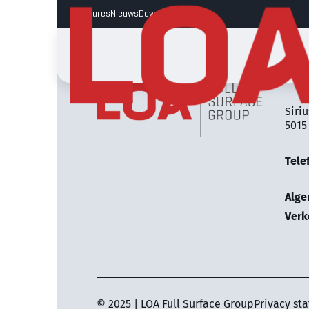
Vacatures
Nieuws
Downloads
LOA 
Siriu
5015
Tele
Alg
Verk
© 2025 | LOA Full Surface Group
Privacy st