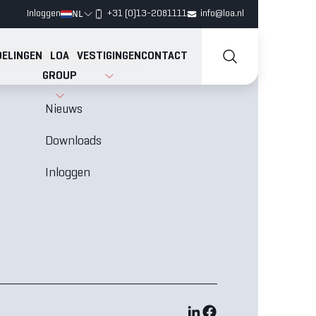
NL
Inloggen
+31 (0)13-2081111
info@loa.nl
ELINGEN
LOA
VESTIGINGEN
CONTACT
GROUP
Vacatures
N
Nieuws
Downloads
Inloggen