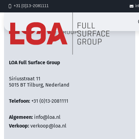
+31 (0)13-2081111
in
LOA Full Surface Group
Siriusstraat 11
5015 BT Tilburg, Nederland
Telefoon:
+31 (0)13-2081111
Algemeen:
info@loa.nl
Verkoop:
verkoop@loa.nl