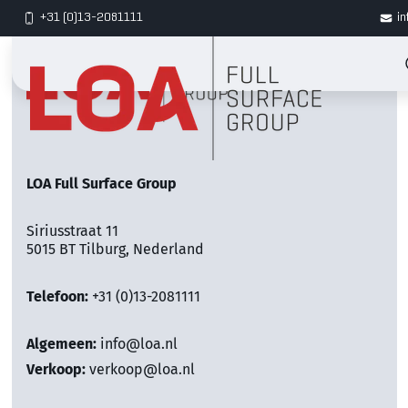
+31 (0)13-2081111
in
LOA Full Surface Group
Siriusstraat 11
5015 BT Tilburg, Nederland
Telefoon:
+31 (0)13-2081111
Algemeen:
info@loa.nl
Verkoop:
verkoop@loa.nl