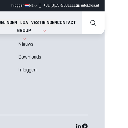
NL
Inloggen
+31 (0)13-2081111
info@loa.nl
ELINGEN
LOA
VESTIGINGEN
CONTACT
GROUP
Vacatures
N
Nieuws
Downloads
Inloggen