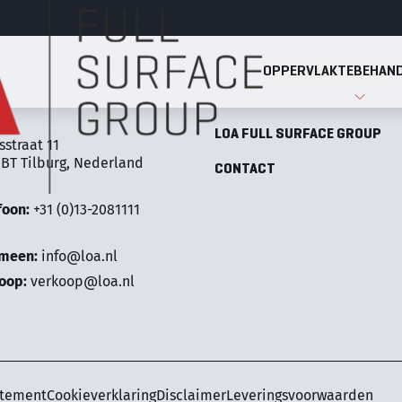
OPPERVLAKTEBEHAND
Full Surface Group
OPPERVLAKTEBEHANDELINGE
LOA FULL SURFACE GROUP
sstraat 11
 BT Tilburg, Nederland
CONTACT
foon:
+31 (0)13-2081111
emeen:
info@loa.nl
oop:
verkoop@loa.nl
atement
Cookieverklaring
Disclaimer
Leveringsvoorwaarden