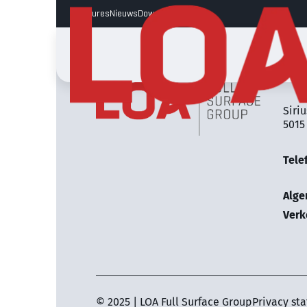
Vacatures
Nieuws
Downloads
LOA 
Siriu
5015
Tele
Alg
Verk
© 2025 | LOA Full Surface Group
Privacy st