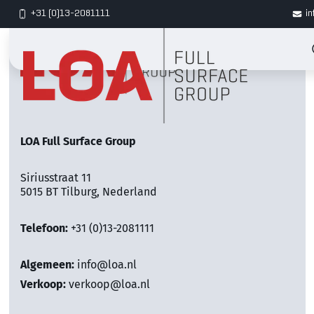
+31 (0)13-2081111
in
LOA Full Surface Group
Siriusstraat 11
5015 BT Tilburg, Nederland
Telefoon:
+31 (0)13-2081111
Algemeen:
info@loa.nl
Verkoop:
verkoop@loa.nl