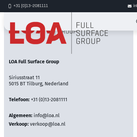
+31 (0)13-2081111
in
LOA Full Surface Group
Siriusstraat 11
5015 BT Tilburg, Nederland
Telefoon:
+31 (0)13-2081111
Algemeen:
info@loa.nl
Verkoop:
verkoop@loa.nl