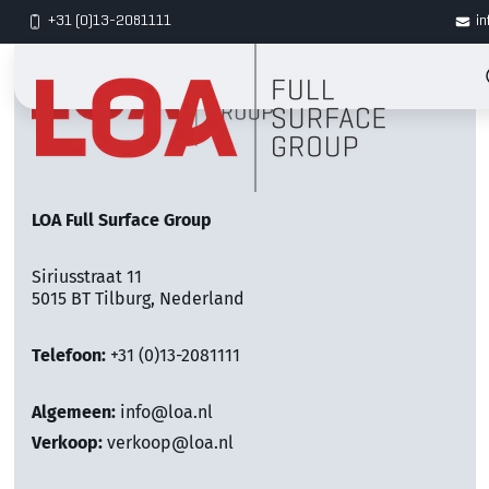
+31 (0)13-2081111
in
LOA Full Surface Group
Siriusstraat 11
5015 BT Tilburg, Nederland
Telefoon:
+31 (0)13-2081111
Algemeen:
info@loa.nl
Verkoop:
verkoop@loa.nl