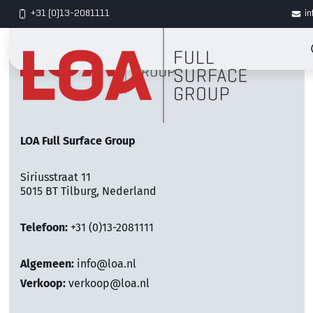
+31 (0)13-2081111
in
LOA Full Surface Group
Siriusstraat 11
5015 BT Tilburg, Nederland
Telefoon:
+31 (0)13-2081111
Algemeen:
info@loa.nl
Verkoop:
verkoop@loa.nl