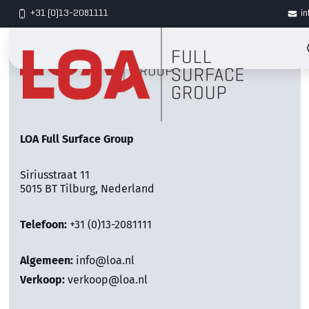
+31 (0)13-2081111
in
LOA Full Surface Group
Siriusstraat 11
5015 BT Tilburg, Nederland
Telefoon:
+31 (0)13-2081111
Algemeen:
info@loa.nl
Verkoop:
verkoop@loa.nl