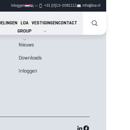
NL
Inloggen
+31 (0)13-2081111
info@loa.nl
ELINGEN
LOA
VESTIGINGEN
CONTACT
GROUP
Vacatures
N
Nieuws
Downloads
Inloggen