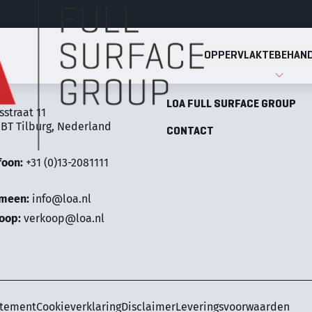
OPPERVLAKTEBEHAND
Full Surface Group
OPPERVLAKTEBEHANDELINGE
LOA FULL SURFACE GROUP
sstraat 11
 BT Tilburg, Nederland
CONTACT
foon:
+31 (0)13-2081111
emeen:
info@loa.nl
oop:
verkoop@loa.nl
atement
Cookieverklaring
Disclaimer
Leveringsvoorwaarden