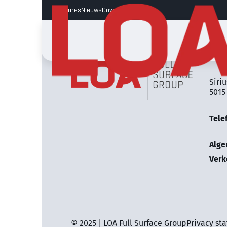
Vacatures
Nieuws
Downloads
LOA 
Siriu
5015
Tele
Alg
Verk
© 2025 | LOA Full Surface Group
Privacy st